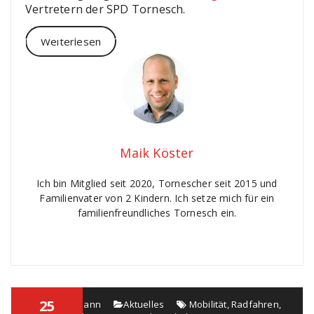
Vertretern der SPD Tornesch.
Weiterlesen
Maik Köster
Ich bin Mitglied seit 2020, Tornescher seit 2015 und
Familienvater von 2 Kindern. Ich setze mich für ein
familienfreundliches Tornesch ein.
25
Thorsten Mann
Aktuelles
Mobilität
,
Radfahren
,