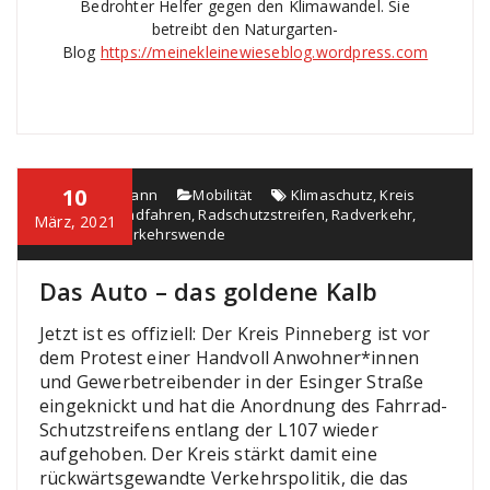
Bedrohter Helfer gegen den Klimawandel. Sie
betreibt den Naturgarten-
Blog
https://meinekleinewieseblog.wordpress.com
10
Thorsten Mann
Mobilität
Klimaschutz
,
Kreis
Pinneberg
,
Radfahren
,
Radschutzstreifen
,
Radverkehr
,
März, 2021
Sicherheit
,
Verkehrswende
Das Auto – das goldene Kalb
Jetzt ist es offiziell: Der Kreis Pinneberg ist vor
dem Protest einer Handvoll Anwohner*innen
und Gewerbetreibender in der Esinger Straße
eingeknickt und hat die Anordnung des Fahrrad-
Schutzstreifens entlang der L107 wieder
aufgehoben. Der Kreis stärkt damit eine
rückwärtsgewandte Verkehrspolitik, die das