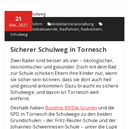
21
Susanne Dohrn
Mobilität
,
Veranstaltung
Mai, 2021
Mobilität
,
Mobilitätswende
,
Radfahren
,
Radverkehr
,
Schulweg
Sicherer Schulweg in Tornesch
Zwei Räder sind besser als vier – ökologischer,
ökonomischer und gesünder. Doch mit dem Rad
zur Schule schicken Eltern ihre Kinder nur, wenn
sie sicher sein können, dass sie dort auch heil
und gesund ankommen. Dazu braucht es sichere
Schulwege, und davon ist Tornesch weit
entfernt.
Deshalb haben
Bündnis 90/Die Grünen
und die
SPD in Tornesch die Schulwege zu den beiden
Grundschulen – der Fritz-Reuter-Schule und der
Johannes-Schwennesen-Schule – unter die Lupe