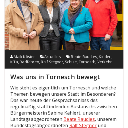
Maik Köster
Aktuelles
Beate Raudies
,
Kinder
,
KiTa
,
Radfahren
,
Ralf Stegner
,
Schule
,
Tornesch
,
Verkehr
Was uns in Tornesch bewegt
Wie steht es eigentlich um Tornesch und welche
Themen bewegen unsere Stadt im Besonderen?
Das war heute der Gesprächsanlass des
regelmäßig stattfindenden Austauschs zwischen
Bürgermeisterin Sabine Kählert, unserer
Landtagsabgeordneten
Beate Raudies
, unserem
Bundestagsabgeordneten
Ralf Stegner
und