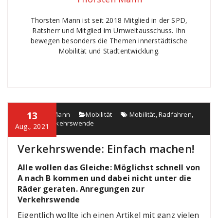
Thorsten Mann ist seit 2018 Mitglied in der SPD,
Ratsherr und Mitglied im Umweltausschuss. Ihn
bewegen besonders die Themen innerstädtische
Mobilität und Stadtentwicklung.
13
Thorsten Mann
Mobilität
Mobilität
,
Radfahren
,
Verkehr
,
Verkehrswende
Aug., 2021
Verkehrswende: Einfach machen!
Alle wollen das Gleiche: Möglichst schnell von
A nach B kommen und dabei nicht unter die
Räder geraten. Anregungen zur
Verkehrswende
Eigentlich wollte ich einen Artikel mit ganz vielen