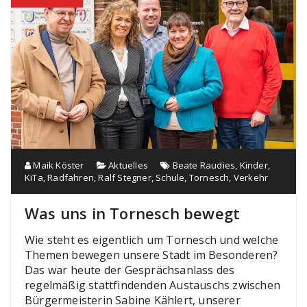
Maik Köster
Aktuelles
Beate Raudies
,
Kinder
,
KiTa
,
Radfahren
,
Ralf Stegner
,
Schule
,
Tornesch
,
Verkehr
Was uns in Tornesch bewegt
Wie steht es eigentlich um Tornesch und welche
Themen bewegen unsere Stadt im Besonderen?
Das war heute der Gesprächsanlass des
regelmäßig stattfindenden Austauschs zwischen
Bürgermeisterin Sabine Kählert, unserer