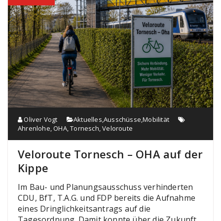
Oliver Vogt
Aktuelles
,
Ausschüsse
,
Mobilität
Ahrenlohe
,
OHA
,
Tornesch
,
Veloroute
Veloroute Tornesch – OHA auf der
Kippe
Im Bau- und Planungsausschuss verhinderten
CDU, BfT, T.A.G. und FDP bereits die Aufnahme
eines Dringlichkeitsantrags auf die
Tagesordnung. Damit konnte über die Zukunft