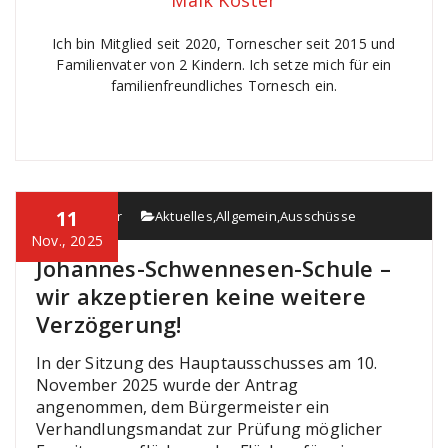
Maik Köster
Ich bin Mitglied seit 2020, Tornescher seit 2015 und
Familienvater von 2 Kindern. Ich setze mich für ein
familienfreundliches Tornesch ein.
11
Maik Köster
Aktuelles
,
Allgemein
,
Ausschüsse
Nov., 2025
Johannes-Schwennesen-Schule –
wir akzeptieren keine weitere
Verzögerung!
In der Sitzung des Hauptausschusses am 10.
November 2025 wurde der Antrag
angenommen, dem Bürgermeister ein
Verhandlungsmandat zur Prüfung möglicher