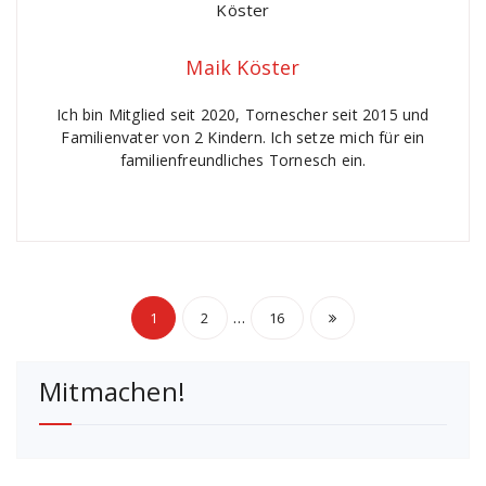
Maik Köster
Ich bin Mitglied seit 2020, Tornescher seit 2015 und
Familienvater von 2 Kindern. Ich setze mich für ein
familienfreundliches Tornesch ein.
Seitennummerierun
…
1
2
16
der
Mitmachen!
Beiträge