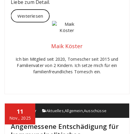
Liebe zum Detail.
Weiterlesen
Maik Köster
Ich bin Mitglied seit 2020, Tornescher seit 2015 und
Familienvater von 2 Kindern. Ich setze mich für ein
familienfreundliches Tornesch ein.
11
Maik Köster
Aktuelles
,
Allgemein
,
Ausschüsse
Nov., 2025
Angemessene Entschädigung für