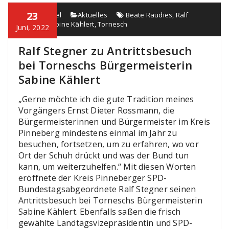
23
Jannik Thiel
Aktuelles
Beate Raudies
,
Ralf
Stegner
,
Sabine Kählert
,
Tornesch
Juni, 2022
Ralf Stegner zu Antrittsbesuch
bei Torneschs Bürgermeisterin
Sabine Kählert
„Gerne möchte ich die gute Tradition meines
Vorgängers Ernst Dieter Rossmann, die
Bürgermeisterinnen und Bürgermeister im Kreis
Pinneberg mindestens einmal im Jahr zu
besuchen, fortsetzen, um zu erfahren, wo vor
Ort der Schuh drückt und was der Bund tun
kann, um weiterzuhelfen.“ Mit diesen Worten
eröffnete der Kreis Pinneberger SPD-
Bundestagsabgeordnete Ralf Stegner seinen
Antrittsbesuch bei Torneschs Bürgermeisterin
Sabine Kählert. Ebenfalls saßen die frisch
gewählte Landtagsvizepräsidentin und SPD-