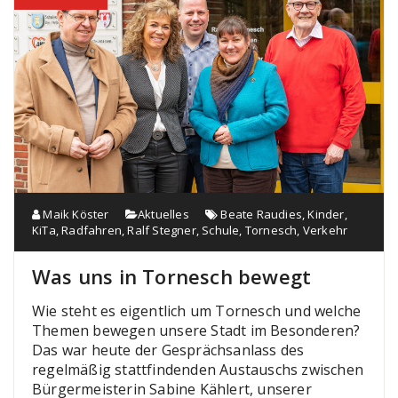
Maik Köster
Aktuelles
Beate Raudies
,
Kinder
,
KiTa
,
Radfahren
,
Ralf Stegner
,
Schule
,
Tornesch
,
Verkehr
Was uns in Tornesch bewegt
Wie steht es eigentlich um Tornesch und welche
Themen bewegen unsere Stadt im Besonderen?
Das war heute der Gesprächsanlass des
regelmäßig stattfindenden Austauschs zwischen
Bürgermeisterin Sabine Kählert, unserer