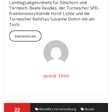
Landtagsabgeordnete für Elmshorn und
Tornesch, Beate Raudies, der Tornescher SPD-
Fraktionsvorsitzende Horst Lichte und die
Tornescher Ratsfrau Susanne Dohrn mit am
Tisch.
Weiterlesen
Jannik Thiel
22
Maik Köster
Aktuelles
,
Veranstaltung
Beate