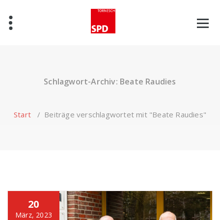
Zum
Inhalt
springen
Schlagwort-Archiv: Beate Raudies
Start
/
Beiträge verschlagwortet mit "Beate Raudies"
20
März, 2023