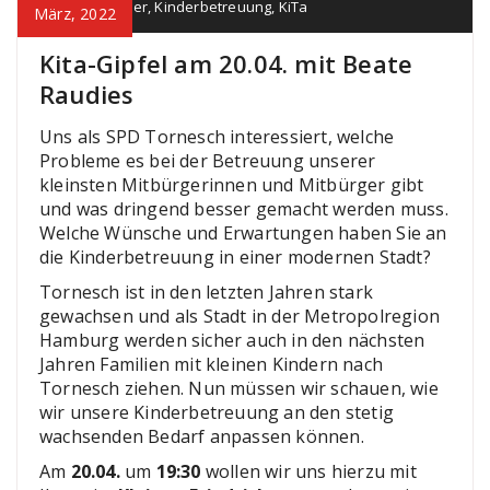
Raudies
,
Kinder
,
Kinderbetreuung
,
KiTa
März, 2022
Kita-Gipfel am 20.04. mit Beate
Raudies
Uns als SPD Tornesch interessiert, welche
Probleme es bei der Betreuung unserer
kleinsten Mitbürgerinnen und Mitbürger gibt
und was dringend besser gemacht werden muss.
Welche Wünsche und Erwartungen haben Sie an
die Kinderbetreuung in einer modernen Stadt?
Tornesch ist in den letzten Jahren stark
gewachsen und als Stadt in der Metropolregion
Hamburg werden sicher auch in den nächsten
Jahren Familien mit kleinen Kindern nach
Tornesch ziehen. Nun müssen wir schauen, wie
wir unsere Kinderbetreuung an den stetig
wachsenden Bedarf anpassen können.
Am
20.04.
um
19:30
wollen wir uns hierzu mit