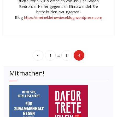
Buchautorin. 2019 erschien von ihr: Der Boden.
Bedrohter Helfer gegen den Klimawandel. Sie
betreibt den Naturgarten-
Blog
https://meinekleinewieseblog.wordpress.com
Seitennummerierun
…
1
3
4
der
Mitmachen!
Beiträge