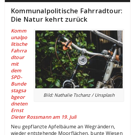
Kommunalpolitische Fahrradtour:
Die Natur kehrt zurück
Komm
unalpo
litische
Fahrra
dtour
mit
dem
SPD-
Bunde
stagsa
Bild: Nathalie Tschanz / Unsplash
bgeor
dneten
Ernst
Dieter Rossmann am 19. Juli
Neu gepflanzte Apfelbäume an Wegrändern,
wieder entstehende Moorflächen, bunte Wiesen