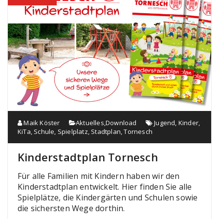
Maik Köster
Aktuelles
,
Download
Jugend
,
Kinder
,
KiTa
,
Schule
,
Spielplatz
,
Stadtplan
,
Tornesch
Kinderstadtplan Tornesch
Für alle Familien mit Kindern haben wir den
Kinderstadtplan entwickelt. Hier finden Sie alle
Spielplätze, die Kindergärten und Schulen sowie
die sichersten Wege dorthin.