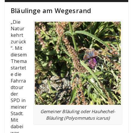
Bläulinge am Wegesrand
„Die
Natur
kehrt
zurück
“. Mit
diesem
Thema
startet
e die
Fahrra
dtour
der
SPD in
meiner
Gemeiner Bläuling oder Hauhechel-
Stadt.
Bläuling (Polyommatus icarus)
Mit
dabei
war