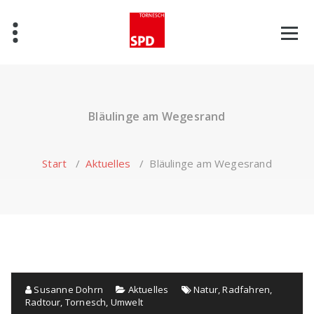
Zum
Inhalt
springen
Bläulinge am Wegesrand
Start
/
Aktuelles
/
Bläulinge am Wegesrand
Susanne Dohrn
Aktuelles
Natur
,
Radfahren
,
Radtour
,
Tornesch
,
Umwelt